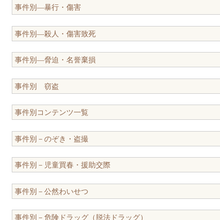
事件別―暴行・傷害
事件別―殺人・傷害致死
事件別―脅迫・名誉棄損
事件別 窃盗
事件別コンテンツ一覧
事件別－のぞき・盗撮
事件別－児童買春・援助交際
事件別－公然わいせつ
事件別－危険ドラッグ（脱法ドラッグ）