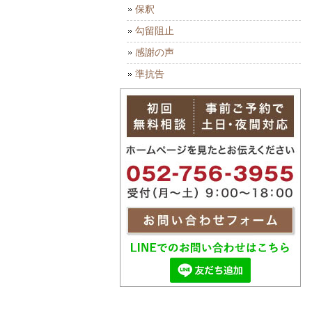
保釈
勾留阻止
感謝の声
準抗告