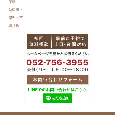
保釈
勾留阻止
感謝の声
準抗告