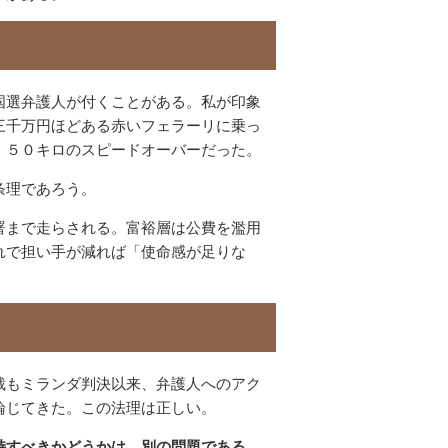
国選弁護人が付くことがある。私が印象
三千万円ほどある赤いフェラーリに乗っ
、５０キロのスピードオーバーだった。
条理であろう。
署まで走らされる。富裕層は公費を濫用
れで担い手が減れば「使命感が足りな
裁もミランダ判決以来、弁護人へのアク
論じてきた。この法理は正しい。
持すべきかどうかは、別の問題である。