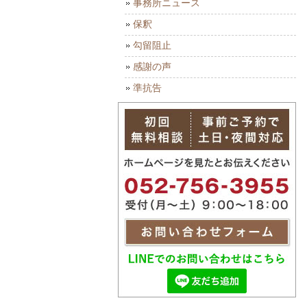
事務所ニュース
保釈
勾留阻止
感謝の声
準抗告