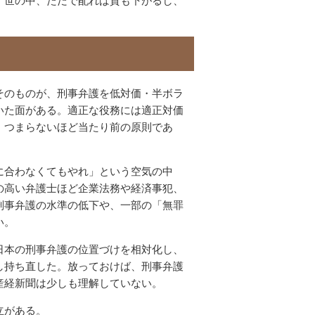
。世の中、ただで配れば質も下がるし、
そのものが、刑事弁護を低対価・半ボラ
いた面がある。適正な役務には適正対価
、つまらないほど当たり前の原則であ
に合わなくてもやれ」という空気の中
の高い弁護士ほど企業法務や経済事犯、
刑事弁護の水準の低下や、一部の「無罪
い。
日本の刑事弁護の位置づけを相対化し、
し持ち直した。放っておけば、刑事弁護
産経新聞は少しも理解していない。
立がある。