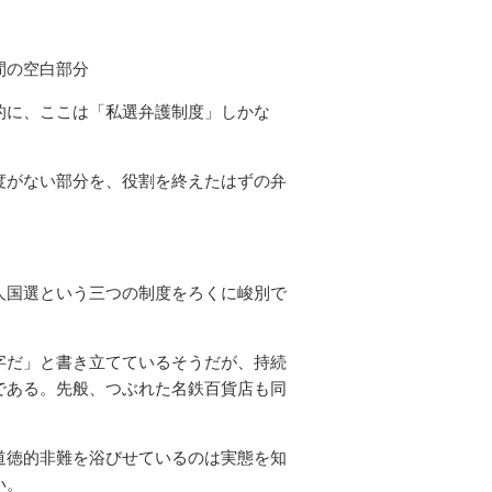
間の空白部分
的に、ここは「私選弁護制度」しかな
度がない部分を、役割を終えたはずの弁
人国選という三つの制度をろくに峻別で
字だ」と書き立てているそうだが、持続
である。先般、つぶれた名鉄百貨店も同
道徳的非難を浴びせているのは実態を知
い。