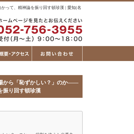
って、精神論を振り回す頓珍漢 | 愛知(名
場から「恥ずかしい？」のか――
を振り回す頓珍漢