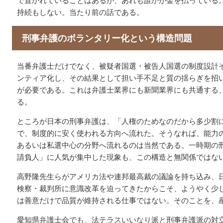
で置かれていることはあるが、あれも誰かが金を払っている
持続もしない。当たり前の話である。
刑事弁護のボランタリー化という構造問題
当番弁護士だけでなく、被疑者国選・被告人国選の制度設計
ンティア化し、その結果として担い手不足と質の揺らぎを招
が必要である。これは弁護士業界にも新聞業界にも共通する
る。
ところが日本の刑事弁護は、「人権のためなのだから多少割
で、制度的に安く使われる方向へ流れた。そうなれば、能力
あるいは私選中心の分野へ流れるのは当然である。一時期の
請負人」に人気が集中した現象も、この構造と無関係ではな
高野隆先生らがアメリカ法や連邦最高裁の議論を持ち込み、
検察・裁判所に意識改革を迫ってきたからこそ、ようやく少
は善意だけで品質が維持される仕事ではない。そのことを、
愛知県弁護士会でも、法テラスいいなり派と刑事弁護派の対