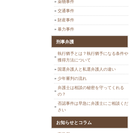
薬物事件
交通事件
財産事件
暴力事件
刑事弁護
執行猶予とは？執行猶予になる条件や
獲得方法について
国選弁護人と私選弁護人の違い
少年審判の流れ
弁護士は相談の秘密を守ってくれる
の？
否認事件は早急に弁護士にご相談くだ
さい
お知らせとコラム