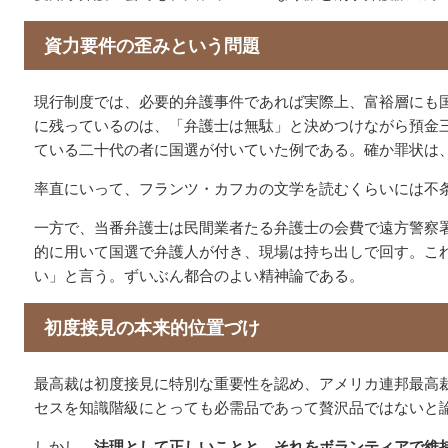
資力要件の歪みという問題
現行制度では、必要的弁護事件であれば実際上、富裕層にも
に残っているのは、「弁護士は無駄」と決めつけながら預金
ている二十代の者に国選が付いていた例である。確か罪状は
率直にいって、フランツ・カフカの文学を読むくらいには不
一方で、当番弁護士は民間業者たる弁護士の会費で遠方警察
的に用いて国選で弁護人が付き、現場は持ち出しで回す。こ
い」と言う。ずいぶん都合のよい精神論である。
初度接見の本来的位置づけ
最高裁は初度接見に特別な重要性を認め、アメリカ連邦最高
セスを知識階級にとっても必需品であって贅沢品ではないと
しかし、
法理として正しいことと、それをボランティアで維