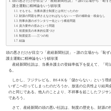
頭の悪さだけが目立つ「産経新聞社説」－誰の立場から「恥ず
護士運動に精神論をいう頓珍漢
そもそも、当番弁護士制度とは何だったのか
財源の問題を押さえなければならない～一切の補助金・税金なし
刑事弁護のボランタリー化という構造問題
資力要件の歪みという問題
初度接見の本来的位置づけ
制度提言――三つの柱
結論
頭の悪さだけが目立つ「産経新聞社説」－誰の立場から「恥ず
護士運動に精神論をいう頓珍漢
産経新聞社説は、当番弁護士の登録率低下を捉えて、「司
る。
しかし、フジテレビも、BS４Kを「儲からない」という理
いずこへ行ってしまったのだろうか。放送の公共性より結局
のと同じである。他人のことより、不祥事を起こしたフジサ
であろう。
さて、産経新聞の頭の悪い社説は、制度の歴史も、財源の