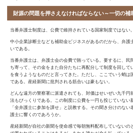
財源の問題を押さえなければならない～一切の補
当番弁護士制度は、公費で維持されている国家制度ではない
中小企業診断士なども補助金ビジネスがあるのだから、弁護
いである。
当番弁護士は、弁護士会の会費で賄っている。要するに、民
ち寄って、その金をまた自分たちに再配分して制度を回して
を食うようなものだと言ってきた。ただし、ここでいう蛸は
である。産経新聞に批判される筋合いは豪もない。
どんな遠方の警察署に派遣されても、対価はせいぜい九千円
法もびっくりである。この制度に公費を一円も投じていない
「全弁護士に参加を課せ」と説教する。その聞き分けのない
護士に響くのであろうか。
産経新聞が自社の新聞を使命感で毎朝無料配布していないの