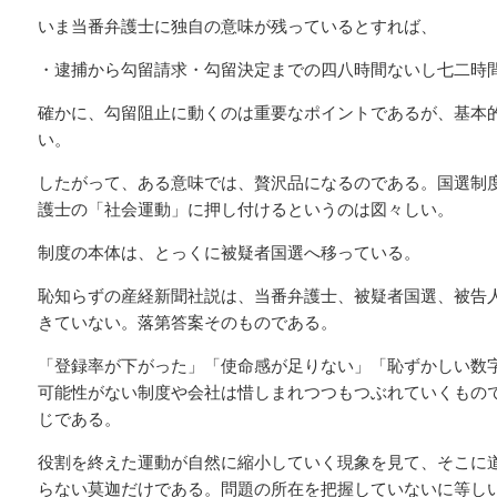
いま当番弁護士に独自の意味が残っているとすれば、
・逮捕から勾留請求・勾留決定までの四八時間ないし七二時
確かに、勾留阻止に動くのは重要なポイントであるが、基本
い。
したがって、ある意味では、贅沢品になるのである。国選制
護士の「社会運動」に押し付けるというのは図々しい。
制度の本体は、とっくに被疑者国選へ移っている。
恥知らずの産経新聞社説は、当番弁護士、被疑者国選、被告
きていない。落第答案そのものである。
「登録率が下がった」「使命感が足りない」「恥ずかしい数
可能性がない制度や会社は惜しまれつつもつぶれていくもの
じである。
役割を終えた運動が自然に縮小していく現象を見て、そこに
らない莫迦だけである。問題の所在を把握していないに等し