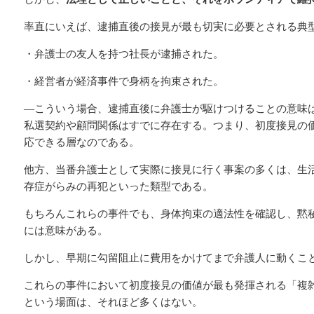
率直にいえば、逮捕直後の接見が最も切実に必要とされる典
・弁護士の友人を持つ社長が逮捕された。
・経営者が経済事件で身柄を拘束された。
―こういう場合、逮捕直後に弁護士が駆けつけることの意味
私選契約や顧問関係はすでに存在する。つまり、初度接見の
応できる層なのである。
他方、当番弁護士として実際に接見に行く事案の多くは、生
存症がらみの再犯といった類型である。
もちろんこれらの事件でも、身体拘束の適法性を確認し、黙
には意味がある。
しかし、早期に勾留阻止に費用をかけてまで弁護人に動くこ
これらの事件において初度接見の価値が最も発揮される「複
という場面は、それほど多くはない。